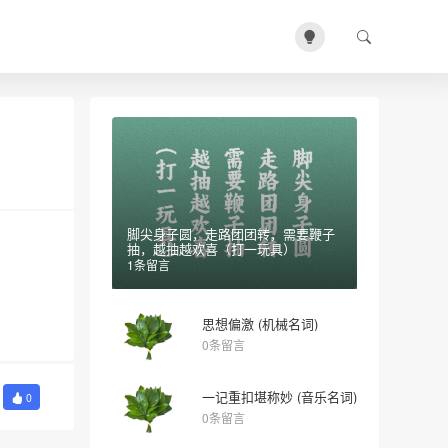
脚尖身子圆，走路团团转，需要鞭子
抽，越抽越欢喜（打一玩具）
1条留言
思想偏激 (机械名词)
0条留言
一记重扣堪称妙 (音乐名词)
0
0条留言