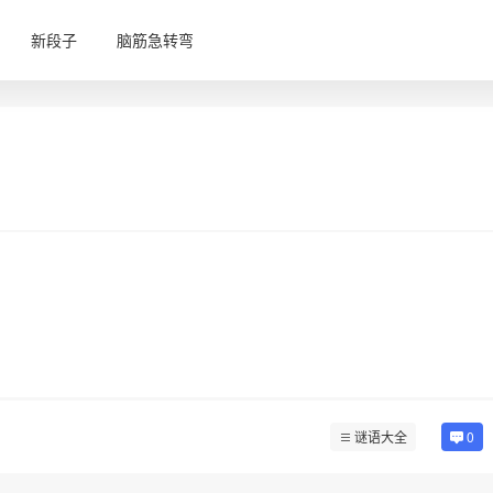
新段子
脑筋急转弯
谜语大全
0