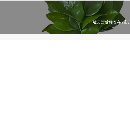
战云暂敛残春在 (市