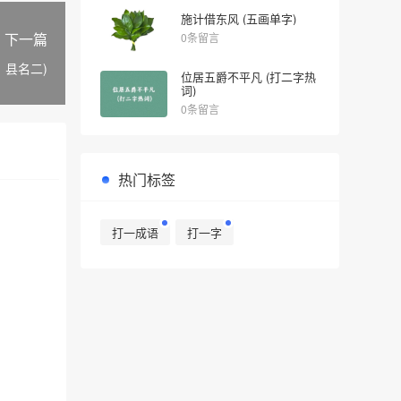
施计借东风 (五画单字)
下一篇
0条留言
、县名二)
位居五爵不平凡 (打二字热
词)
0条留言
热门标签
打一成语
打一字