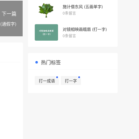
施计借东风 (五画单字)
下一篇
0条留言
(通假字)
对镜相映画蛾眉 (打一字)
0条留言
热门标签
打一成语
打一字