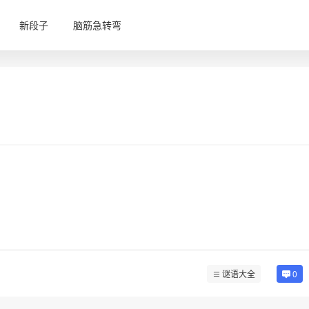
新段子
脑筋急转弯
谜语大全
0