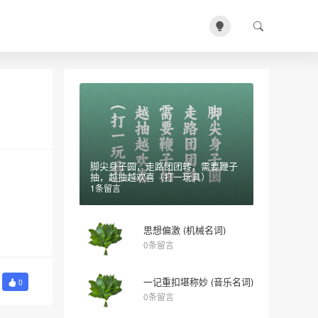
脚尖身子圆，走路团团转，需要鞭子
抽，越抽越欢喜（打一玩具）
1条留言
思想偏激 (机械名词)
0条留言
一记重扣堪称妙 (音乐名词)
0
0条留言