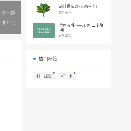
施计借东风 (五画单字)
下一篇
0条留言
、县名二)
位居五爵不平凡 (打二字热
词)
0条留言
热门标签
打一成语
打一字