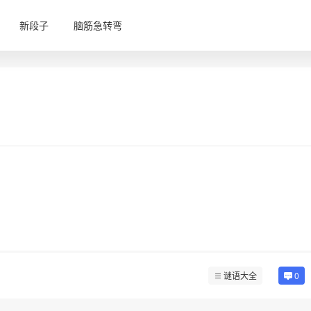
新段子
脑筋急转弯
谜语大全
0