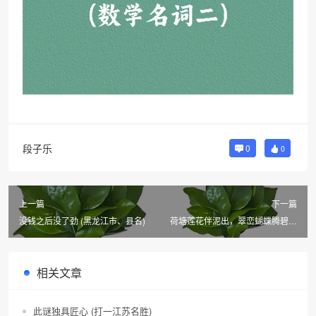
段子乐
0
0
上一篇
下一篇
没钱之后没了劲 (黑龙江市、县名)
荷塘莲花伴泥出，翠峦蝴蝶腾碧空
(河北市、县名)
相关文章
此谜独具匠心 (打一江苏名胜)