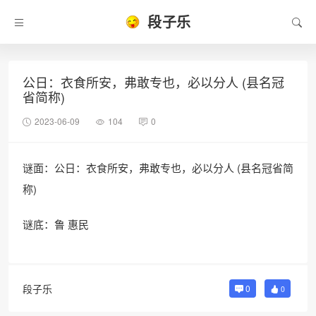
段子乐
公日：衣食所安，弗敢专也，必以分人 (县名冠
省简称)
2023-06-09
104
0
谜面：公日：衣食所安，弗敢专也，必以分人 (县名冠省简
称)
谜底：鲁 惠民
段子乐
0
0