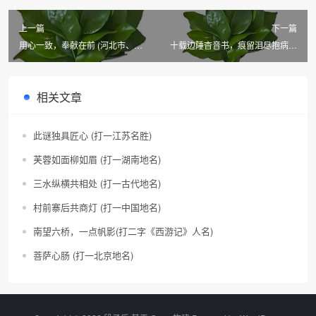
上一篇
下一篇
用心一致，奉献在前 (河北市、县
十载边陲杳音书，痕留泪尽抱病去
名)
(3常)
相关文章
此谜独具匠心 (打一江苏名胜)
芙蓉如面柳如眉 (打一湖南地名)
三水纵横共相处 (打一古代地名)
村前寨后共商灯 (打一中国地名)
南望六桥，一点帆影(打二字《西游记》人名)
菩萨心肠 (打一北京地名)