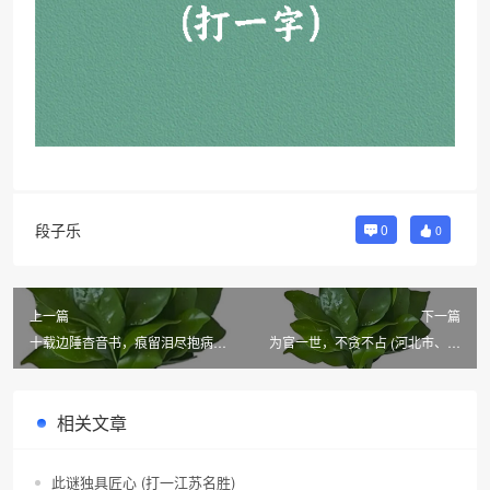
段子乐
0
0
上一篇
下一篇
十载边陲杳音书，痕留泪尽抱病去
为官一世，不贪不占 (河北市、县
(3常)
名)
相关文章
此谜独具匠心 (打一江苏名胜)