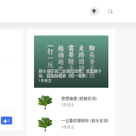
脚尖身子圆，走路团团转，需要鞭子
抽，越抽越欢喜（打一玩具）
1条留言
思想偏激 (机械名词)
0条留言
一记重扣堪称妙 (音乐名词)
0
0条留言