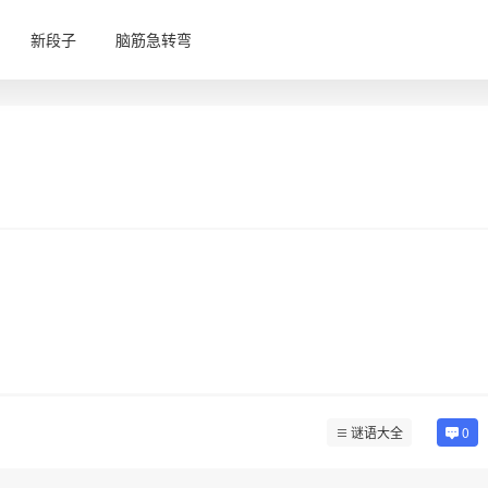
新段子
脑筋急转弯
谜语大全
0