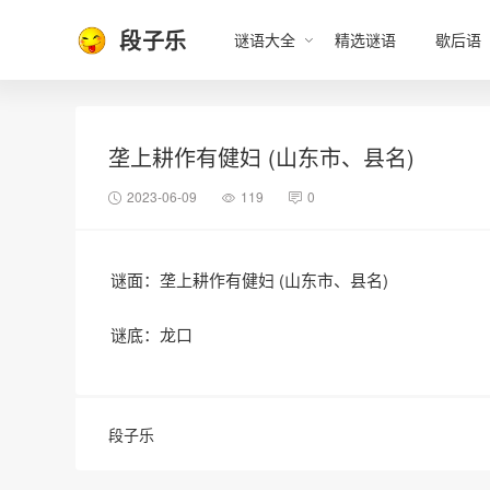
段子乐
谜语大全
精选谜语
歇后语
垄上耕作有健妇 (山东市、县名)
2023-06-09
119
0
谜面：垄上耕作有健妇 (山东市、县名)
谜底：龙口
段子乐