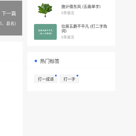
施计借东风 (五画单字)
下一篇
0条留言
市、县名)
位居五爵不平凡 (打二字热
词)
0条留言
热门标签
打一成语
打一字