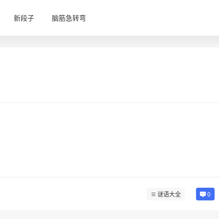
新段子
脑筋急转弯
谜语大全
0