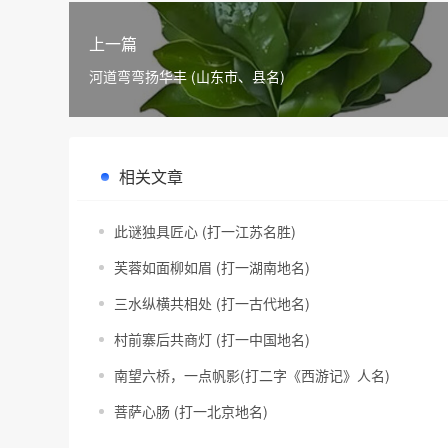
上一篇
河道弯弯扬华丰 (山东市、县名)
相关文章
此谜独具匠心 (打一江苏名胜)
芙蓉如面柳如眉 (打一湖南地名)
三水纵横共相处 (打一古代地名)
村前寨后共商灯 (打一中国地名)
南望六桥，一点帆影(打二字《西游记》人名)
菩萨心肠 (打一北京地名)