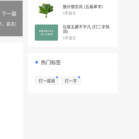
施计借东风 (五画单字)
下一篇
0条留言
市、县名)
位居五爵不平凡 (打二字热
词)
0条留言
热门标签
打一成语
打一字