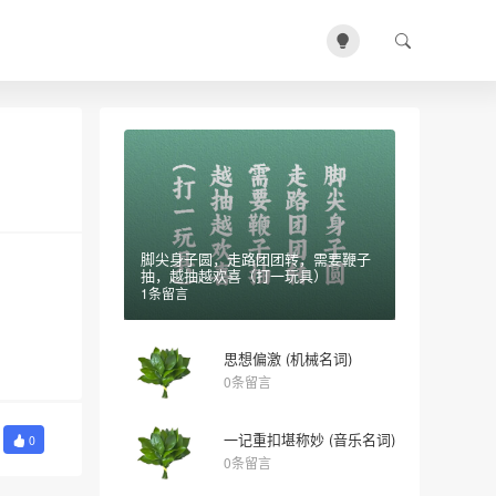
脚尖身子圆，走路团团转，需要鞭子
抽，越抽越欢喜（打一玩具）
1条留言
思想偏激 (机械名词)
0条留言
一记重扣堪称妙 (音乐名词)
0
0条留言