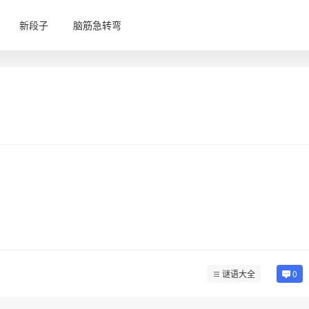
新段子
脑筋急转弯
谜语大全
0