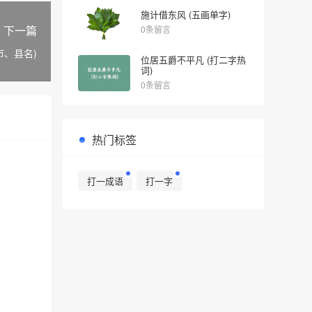
施计借东风 (五画单字)
下一篇
0条留言
市、县名)
位居五爵不平凡 (打二字热
词)
0条留言
热门标签
打一成语
打一字