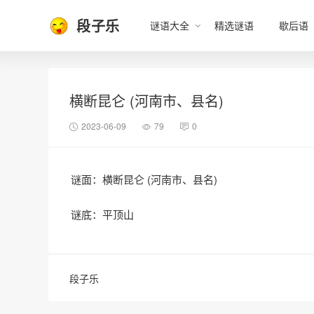
段子乐
谜语大全
精选谜语
歇后语
横断昆仑 (河南市、县名)
2023-06-09
79
0
谜面：横断昆仑 (河南市、县名)
谜底：平顶山
段子乐