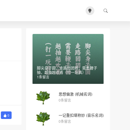
脚尖身子圆，走路团团转，需要鞭子
抽，越抽越欢喜（打一玩具）
1条留言
思想偏激 (机械名词)
0条留言
一记重扣堪称妙 (音乐名词)
0
0条留言