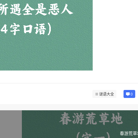
谜语大全
0
春游荒草地