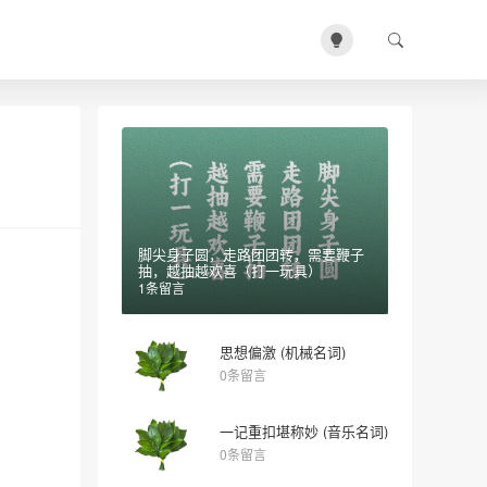
脚尖身子圆，走路团团转，需要鞭子
抽，越抽越欢喜（打一玩具）
1条留言
思想偏激 (机械名词)
0条留言
一记重扣堪称妙 (音乐名词)
0条留言