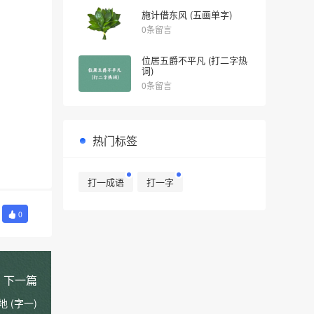
施计借东风 (五画单字)
0条留言
位居五爵不平凡 (打二字热
词)
0条留言
热门标签
打一成语
打一字
0
下一篇
 (字一)