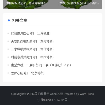
渔阳鼙鼓动起来，惊破霓裳羽衣曲
贡献只缘勤改革 (浙江市、县名)
(河北市、县名二)
相关文章
此谜独具匠心 (打一江苏名胜)
芙蓉如面柳如眉 (打一湖南地名)
三水纵横共相处 (打一古代地名)
村前寨后共商灯 (打一中国地名)
南望六桥，一点帆影(打二字《西游记》人名)
菩萨心肠 (打一北京地名)
Copyright © 2026 段子乐 基于 Once 构建 Powered by
WordPress
鄂ICP备17014901号